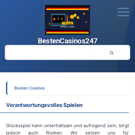
Skip
to
content
BestenCasinos247
Search:
Besten Casinos
Verantwortungsvolles Spielen
Glücksspiel kann unterhaltsam und aufregend sein, birgt
jedoch auch Risiken. Wir setzen uns für