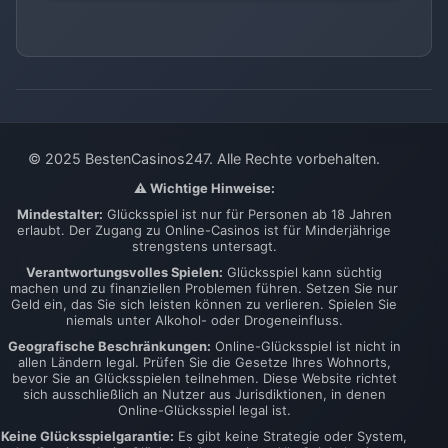
© 2025 BestenCasinos247. Alle Rechte vorbehalten.
⚠️ Wichtige Hinweise:
Mindestalter:
Glücksspiel ist nur für Personen ab 18 Jahren
erlaubt. Der Zugang zu Online-Casinos ist für Minderjährige
strengstens untersagt.
Verantwortungsvolles Spielen:
Glücksspiel kann süchtig
machen und zu finanziellen Problemen führen. Setzen Sie nur
Geld ein, das Sie sich leisten können zu verlieren. Spielen Sie
niemals unter Alkohol- oder Drogeneinfluss.
Geografische Beschränkungen:
Online-Glücksspiel ist nicht in
allen Ländern legal. Prüfen Sie die Gesetze Ihres Wohnorts,
bevor Sie an Glücksspielen teilnehmen. Diese Website richtet
sich ausschließlich an Nutzer aus Jurisdiktionen, in denen
Online-Glücksspiel legal ist.
Keine Glücksspielgarantie:
Es gibt keine Strategie oder System,