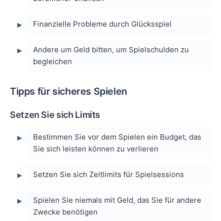
Finanzielle Probleme durch Glücksspiel
Andere um Geld bitten, um Spielschulden zu
begleichen
Tipps für sicheres Spielen
Setzen Sie sich Limits
Bestimmen Sie vor dem Spielen ein Budget, das
Sie sich leisten können zu verlieren
Setzen Sie sich Zeitlimits für Spielsessions
Spielen Sie niemals mit Geld, das Sie für andere
Zwecke benötigen