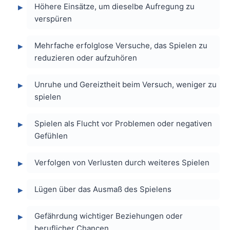
Höhere Einsätze, um dieselbe Aufregung zu
verspüren
Mehrfache erfolglose Versuche, das Spielen zu
reduzieren oder aufzuhören
Unruhe und Gereiztheit beim Versuch, weniger zu
spielen
Spielen als Flucht vor Problemen oder negativen
Gefühlen
Verfolgen von Verlusten durch weiteres Spielen
Lügen über das Ausmaß des Spielens
Gefährdung wichtiger Beziehungen oder
beruflicher Chancen