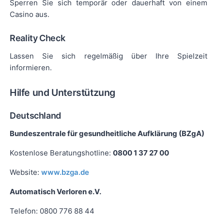
Sperren Sie sich temporär oder dauerhaft von einem
Casino aus.
Reality Check
Lassen Sie sich regelmäßig über Ihre Spielzeit
informieren.
Hilfe und Unterstützung
Deutschland
Bundeszentrale für gesundheitliche Aufklärung (BZgA)
Kostenlose Beratungshotline:
0800 1 37 27 00
Website:
www.bzga.de
Automatisch Verloren e.V.
Telefon: 0800 776 88 44