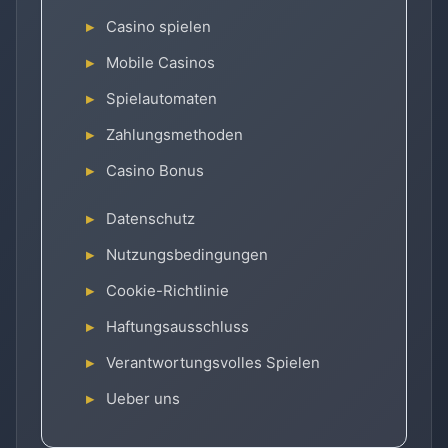
Casino spielen
Mobile Casinos
Spielautomaten
Zahlungsmethoden
Casino Bonus
Datenschutz
Nutzungsbedingungen
Cookie-Richtlinie
Haftungsausschluss
Verantwortungsvolles Spielen
Ueber uns