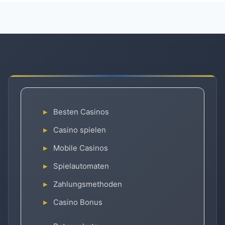
Besten Casinos
Casino spielen
Mobile Casinos
Spielautomaten
Zahlungsmethoden
Casino Bonus