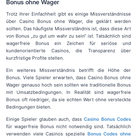
Bonus ohne Wager
Trotz ihrer Einfachheit gibt es einige Missverständnisse
über Casino Bonus ohne Wager, die geklärt werden
sollten. Das häufigste Missverständnis ist, dass diese Art
von Bonus „zu gut um wahr zu sein“ ist. Tatsächlich sind
wagerfreie Bonus ein Zeichen für seriöse und
kundenorientierte Casinos, die Transparenz über
kurzfristige Profite stellen.
Ein weiteres Missverständnis betrifft die Höhe der
Bonus. Viele Spieler erwarten, dass Casino Bonus ohne
Wager genauso hoch sein sollten wie traditionelle Bonus
mit Umsatzbedingungen. In Realität sind wagerfreie
Bonus oft niedriger, da sie echten Wert ohne versteckte
Bedingungen bieten.
Einige Spieler glauben auch, dass
Casino Bonus Codes
für wagerfreie Bonus nicht notwendig sind. Tatsächlich
verwenden viele Casinos spezielle
Bonus Codes ohne