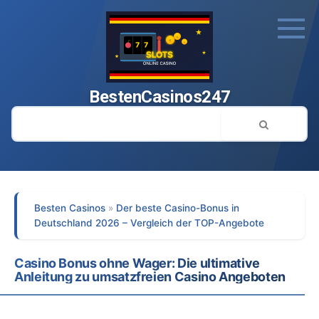
Skip
to
content
BestenCasinos247
Search:
Besten Casinos
»
Der beste Casino-Bonus in
Deutschland 2026 – Vergleich der TOP-Angebote
Casino Bonus ohne Wager: Die ultimative
Anleitung zu umsatzfreien Casino Angeboten