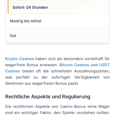
Sofort-24 Stunden
Niedrig bis mittel
Gut
Krypto Casinos
haben sich als besonders vorteilhaft für
wagerfreie Bonus erwiesen.
Bitcoin Casinos
und
USDT
Casinos
bieten oft die schnellsten Auszahlungszeiten,
was perfekt zu der sofortigen Verfügbarkeit von
Gewinnen aus wagerfreien Bonus passt.
Rechtliche Aspekte und Regulierung
Die rechtlichen Aspekte von Casino Bonus ohne Wager
sind ein wichtiger Faktor, den Spieler verstehen sollten.