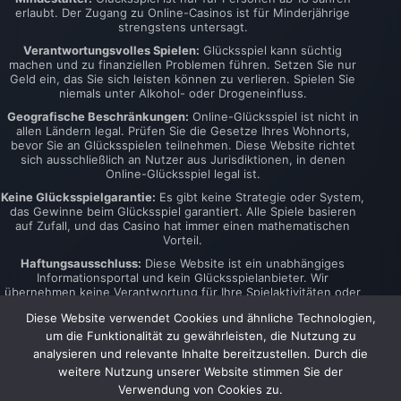
erlaubt. Der Zugang zu Online-Casinos ist für Minderjährige
strengstens untersagt.
Verantwortungsvolles Spielen:
Glücksspiel kann süchtig
machen und zu finanziellen Problemen führen. Setzen Sie nur
Geld ein, das Sie sich leisten können zu verlieren. Spielen Sie
niemals unter Alkohol- oder Drogeneinfluss.
Geografische Beschränkungen:
Online-Glücksspiel ist nicht in
allen Ländern legal. Prüfen Sie die Gesetze Ihres Wohnorts,
bevor Sie an Glücksspielen teilnehmen. Diese Website richtet
sich ausschließlich an Nutzer aus Jurisdiktionen, in denen
Online-Glücksspiel legal ist.
Keine Glücksspielgarantie:
Es gibt keine Strategie oder System,
das Gewinne beim Glücksspiel garantiert. Alle Spiele basieren
auf Zufall, und das Casino hat immer einen mathematischen
Vorteil.
Haftungsausschluss:
Diese Website ist ein unabhängiges
Informationsportal und kein Glücksspielanbieter. Wir
übernehmen keine Verantwortung für Ihre Spielaktivitäten oder
Verluste bei den bewerteten Casinos.
Diese Website verwendet Cookies und ähnliche Technologien,
Sofortige Hilfe bei Spielsucht:
um die Funktionalität zu gewährleisten, die Nutzung zu
BZgA-Hotline:
0800 1 37 27 00
(kostenlos)
analysieren und relevante Inhalte bereitzustellen. Durch die
📧
mail@bzga.de
weitere Nutzung unserer Website stimmen Sie der
🌐
check-dein-spiel.de
🌐
anonyme-spieler.org
Verwendung von Cookies zu.