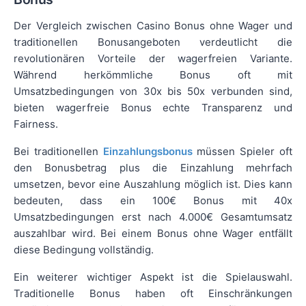
Der Vergleich zwischen Casino Bonus ohne Wager und
traditionellen Bonusangeboten verdeutlicht die
revolutionären Vorteile der wagerfreien Variante.
Während herkömmliche Bonus oft mit
Umsatzbedingungen von 30x bis 50x verbunden sind,
bieten wagerfreie Bonus echte Transparenz und
Fairness.
Bei traditionellen
Einzahlungsbonus
müssen Spieler oft
den Bonusbetrag plus die Einzahlung mehrfach
umsetzen, bevor eine Auszahlung möglich ist. Dies kann
bedeuten, dass ein 100€ Bonus mit 40x
Umsatzbedingungen erst nach 4.000€ Gesamtumsatz
auszahlbar wird. Bei einem Bonus ohne Wager entfällt
diese Bedingung vollständig.
Ein weiterer wichtiger Aspekt ist die Spielauswahl.
Traditionelle Bonus haben oft Einschränkungen