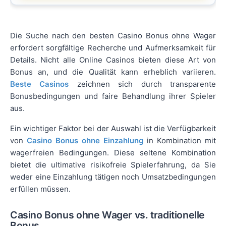
Die Suche nach den besten Casino Bonus ohne Wager
erfordert sorgfältige Recherche und Aufmerksamkeit für
Details. Nicht alle Online Casinos bieten diese Art von
Bonus an, und die Qualität kann erheblich variieren.
Beste Casinos
zeichnen sich durch transparente
Bonusbedingungen und faire Behandlung ihrer Spieler
aus.
Ein wichtiger Faktor bei der Auswahl ist die Verfügbarkeit
von
Casino Bonus ohne Einzahlung
in Kombination mit
wagerfreien Bedingungen. Diese seltene Kombination
bietet die ultimative risikofreie Spielerfahrung, da Sie
weder eine Einzahlung tätigen noch Umsatzbedingungen
erfüllen müssen.
Casino Bonus ohne Wager vs. traditionelle
Bonus