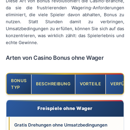
Diese Art von Bonus revolutioniert die Casino-Branche,
da sie die frustrierenden Wagering-Anforderungen
eliminiert, die viele Spieler davon abhalten, Bonus zu
nutzen. Statt Stunden damit zu verbringen,
Umsatzbedingungen zu erfüllen, können Sie sich auf das
konzentrieren, was wirklich zählt: das Spielerlebnis und
echte Gewinne.
Arten von Casino Bonus ohne Wager
BONUS
BESCHREIBUNG
VORTEILE
VERFÜGB
TYP
Freispiele ohne Wager
Gratis Drehungen ohne Umsatzbedingungen