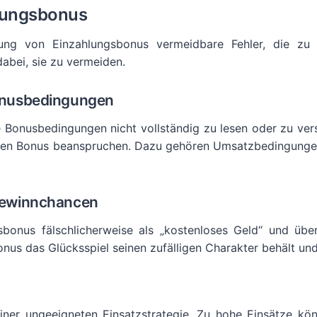
hlungsbonus
ung von Einzahlungsbonus vermeidbare Fehler, die zu
 dabei, sie zu vermeiden.
onusbedingungen
ie Bonusbedingungen nicht vollständig zu lesen oder zu vers
einen Bonus beanspruchen. Dazu gehören Umsatzbedingungen
Gewinnchancen
gsbonus fälschlicherweise als „kostenloses Geld“ und übe
onus das Glücksspiel seinen zufälligen Charakter behält und
 einer ungeeigneten Einsatzstrategie. Zu hohe Einsätze kö