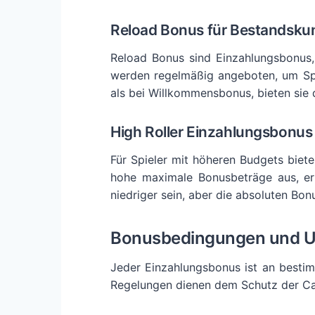
Reload Bonus für Bestandsku
Reload Bonus sind Einzahlungsbonus, 
werden regelmäßig angeboten, um Spie
als bei Willkommensbonus, bieten sie 
High Roller Einzahlungsbonus
Für Spieler mit höheren Budgets biete
hohe maximale Bonusbeträge aus, er
niedriger sein, aber die absoluten Bo
Bonusbedingungen und 
Jeder Einzahlungsbonus ist an besti
Regelungen dienen dem Schutz der Cas