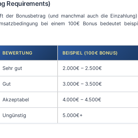
g Requirements)
ft der Bonusbetrag (und manchmal auch die Einzahlung
Umsatzbedingung bei einem 100€ Bonus bedeutet beispi
BEWERTUNG
BEISPIEL (100€ BONUS)
Sehr gut
2.000€ – 2.500€
Gut
3.000€ – 3.500€
Akzeptabel
4.000€ – 4.500€
Ungünstig
5.000€+