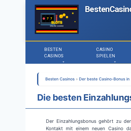
Skip
BestenCasin
to
content
BESTEN
CASINO
CASINOS
SPIELEN
Besten Casinos
»
Der beste Casino-Bonus in
Die besten Einzahlun
Der Einzahlungsbonus gehört zu den 
Kontakt mit einem neuen Casino dar