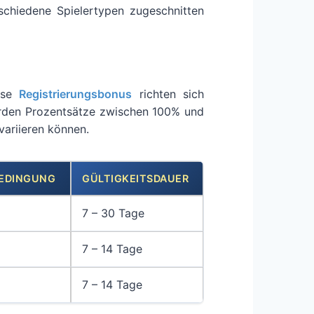
erschiedene Spielertypen zugeschnitten
iese
Registrierungsbonus
richten sich
werden Prozentsätze zwischen 100% und
ariieren können.
EDINGUNG
GÜLTIGKEITSDAUER
7 – 30 Tage
7 – 14 Tage
7 – 14 Tage