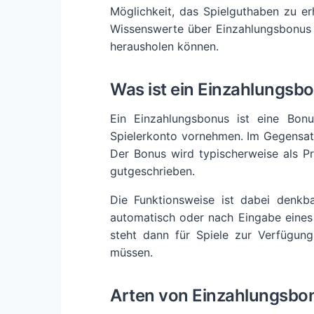
Möglichkeit, das Spielguthaben zu er
Wissenswerte über Einzahlungsbonus 
herausholen können.
Was ist ein Einzahlungsb
Ein Einzahlungsbonus ist eine Bonu
Spielerkonto vornehmen. Im Gegensa
Der Bonus wird typischerweise als P
gutgeschrieben.
Die Funktionsweise ist dabei denkb
automatisch oder nach Eingabe eines
steht dann für Spiele zur Verfügung
müssen.
Arten von Einzahlungsbo