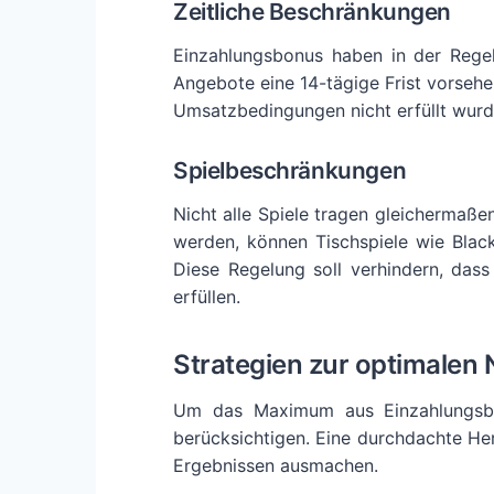
Zeitliche Beschränkungen
Einzahlungsbonus haben in der Regel
Angebote eine 14-tägige Frist vorsehe
Umsatzbedingungen nicht erfüllt wurd
Spielbeschränkungen
Nicht alle Spiele tragen gleichermaß
werden, können Tischspiele wie Black
Diese Regelung soll verhindern, dass
erfüllen.
Strategien zur optimalen
Um das Maximum aus Einzahlungsbon
berücksichtigen. Eine durchdachte H
Ergebnissen ausmachen.