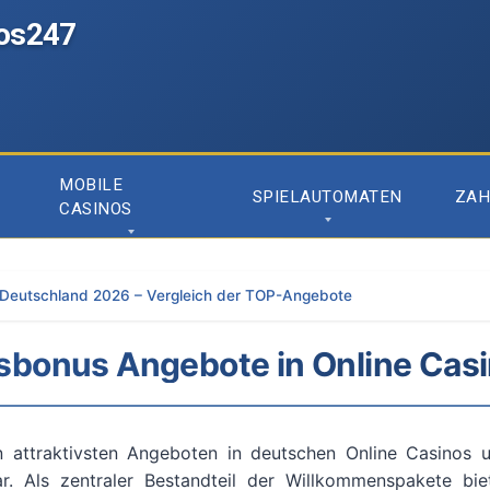
os247
MOBILE
SPIELAUTOMATEN
ZAH
CASINOS
 Deutschland 2026 – Vergleich der TOP-Angebote
gsbonus Angebote in Online Cas
attraktivsten Angeboten in deutschen Online Casinos und
. Als zentraler Bestandteil der Willkommenspakete bi