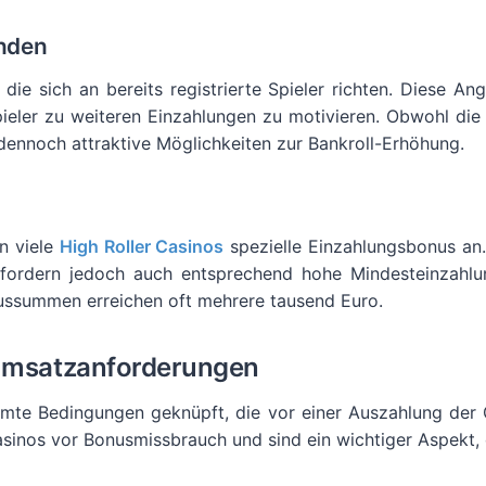
nden
die sich an bereits registrierte Spieler richten. Diese 
ler zu weiteren Einzahlungen zu motivieren. Obwohl die 
dennoch attraktive Möglichkeiten zur Bankroll-Erhöhung.
n viele
High Roller Casinos
spezielle Einzahlungsbonus an
fordern jedoch auch entsprechend hohe Mindesteinzahlu
nussummen erreichen oft mehrere tausend Euro.
Umsatzanforderungen
mmte Bedingungen geknüpft, die vor einer Auszahlung der 
inos vor Bonusmissbrauch und sind ein wichtiger Aspekt, d