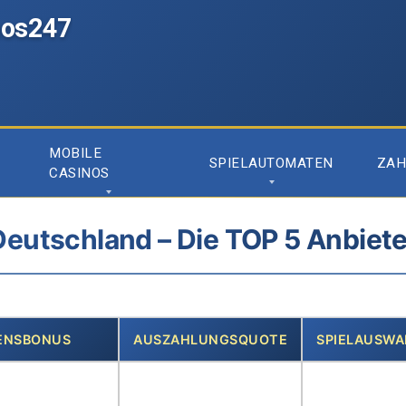
nos247
MOBILE
SPIELAUTOMATEN
ZAH
CASINOS
Deutschland – Die TOP 5 Anbiet
ENSBONUS
AUSZAHLUNGSQUOTE
SPIELAUSWA