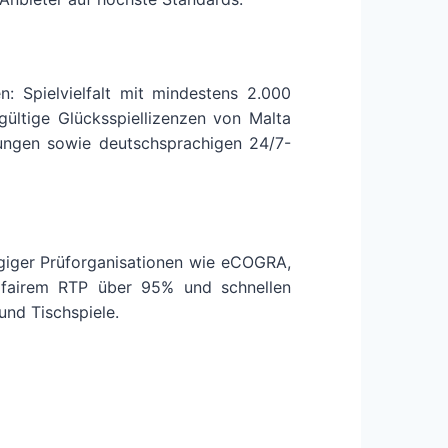
: Spielvielfalt mit mindestens 2.000
ültige Glücksspiellizenzen von Malta
ungen sowie deutschsprachigen 24/7-
ngiger Prüforganisationen wie eCOGRA,
, fairem RTP über 95% und schnellen
und Tischspiele.