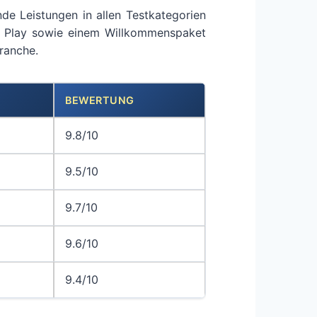
de Leistungen in allen Testkategorien
c Play sowie einem Willkommenspaket
ranche.
BEWERTUNG
9.8/10
9.5/10
9.7/10
9.6/10
9.4/10