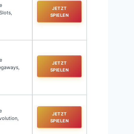
e
JETZT
Slots,
SPIELEN
e
JETZT
egaways,
SPIELEN
e
JETZT
volution,
SPIELEN