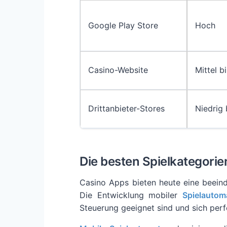
Google Play Store
Hoch
Casino-Website
Mittel b
Drittanbieter-Stores
Niedrig 
Die besten Spielkategorie
Casino Apps bieten heute eine beeindr
Die Entwicklung mobiler
Spielautom
Steuerung geeignet sind und sich per