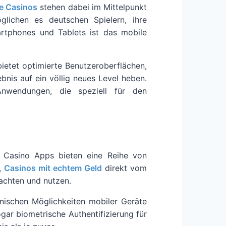
e Casinos
stehen dabei im Mittelpunkt
lichen es deutschen Spielern, ihre
artphones und Tablets ist das mobile
ietet optimierte Benutzeroberflächen,
bnis auf ein völlig neues Level heben.
Anwendungen, die speziell für den
. Casino Apps bieten eine Reihe von
,
Casinos mit echtem Geld
direkt vom
rachten und nutzen.
hnischen Möglichkeiten mobiler Geräte
gar biometrische Authentifizierung für