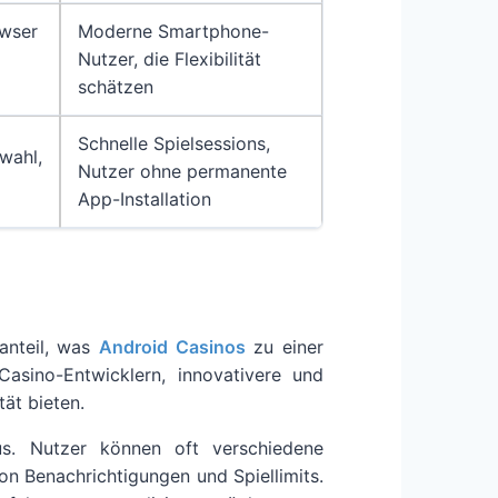
owser
Moderne Smartphone-
Nutzer, die Flexibilität
schätzen
Schnelle Spielsessions,
wahl,
Nutzer ohne permanente
App-Installation
anteil, was
Android Casinos
zu einer
asino-Entwicklern, innovativere und
tät bieten.
us. Nutzer können oft verschiedene
on Benachrichtigungen und Spiellimits.