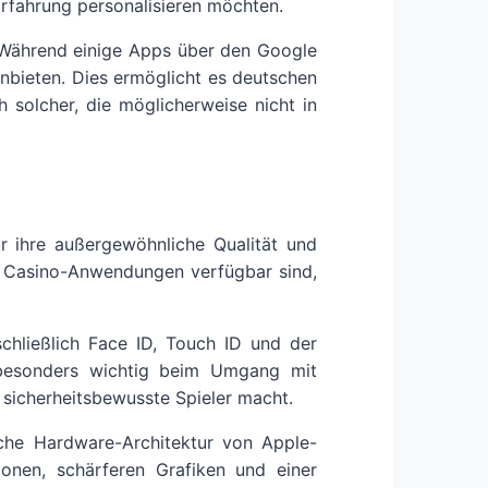
-Erfahrung personalisieren möchten.
n. Während einige Apps über den Google
anbieten. Dies ermöglicht es deutschen
h solcher, die möglicherweise nicht in
r ihre außergewöhnliche Qualität und
en Casino-Anwendungen verfügbar sind,
schließlich Face ID, Touch ID und der
d besonders wichtig beim Umgang mit
sicherheitsbewusste Spieler macht.
iche Hardware-Architektur von Apple-
ionen, schärferen Grafiken und einer