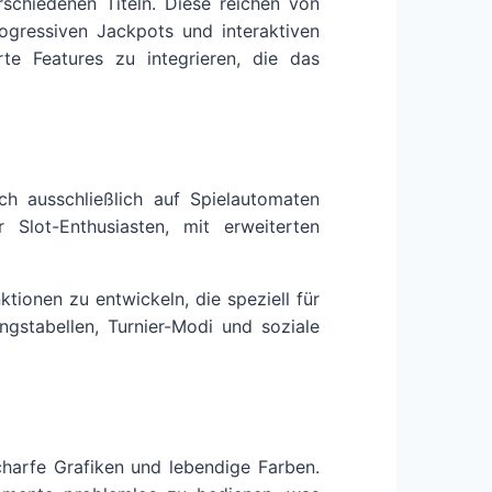
chiedenen Titeln. Diese reichen von
ogressiven Jackpots und interaktiven
te Features zu integrieren, die das
ich ausschließlich auf Spielautomaten
 Slot-Enthusiasten, mit erweiterten
tionen zu entwickeln, die speziell für
ungstabellen, Turnier-Modi und soziale
harfe Grafiken und lebendige Farben.