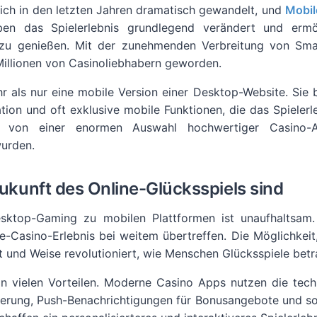
sich in den letzten Jahren dramatisch gewandelt, und
Mobil
ben das Spielerlebnis grundlegend verändert und ermög
ll zu genießen. Mit der zunehmenden Verbreitung von Sm
Millionen von Casinoliebhabern geworden.
 als nur eine mobile Version einer Desktop-Website. Sie b
tion und oft exklusive mobile Funktionen, die das Spielerle
ei von einer enormen Auswahl hochwertiger Casino-
wurden.
kunft des Online-Glücksspiels sind
sktop-Gaming zu mobilen Plattformen ist unaufhaltsam
e-Casino-Erlebnis bei weitem übertreffen. Die Möglichkeit
t und Weise revolutioniert, wie Menschen Glücksspiele bet
 von vielen Vorteilen. Moderne Casino Apps nutzen die tec
uerung, Push-Benachrichtigungen für Bonusangebote und so