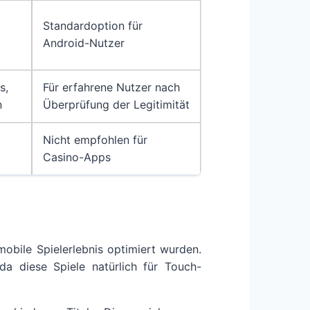
Standardoption für
Android-Nutzer
s,
Für erfahrene Nutzer nach
n
Überprüfung der Legitimität
Nicht empfohlen für
Casino-Apps
mobile Spielerlebnis optimiert wurden.
a diese Spiele natürlich für Touch-