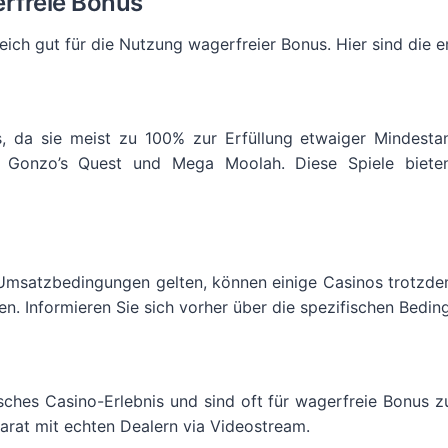
erfreie Bonus
leich gut für die Nutzung wagerfreier Bonus. Hier sind die
s, da sie meist zu 100% zur Erfüllung etwaiger Mindestan
 Gonzo’s Quest und Mega Moolah. Diese Spiele bieten v
Umsatzbedingungen gelten, können einige Casinos trotzdem
en. Informieren Sie sich vorher über die spezifischen Bedin
isches Casino-Erlebnis und sind oft für wagerfreie Bonus z
carat mit echten Dealern via Videostream.