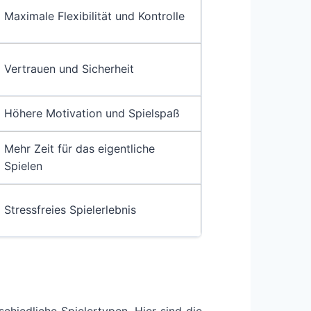
Maximale Flexibilität und Kontrolle
Vertrauen und Sicherheit
Höhere Motivation und Spielspaß
Mehr Zeit für das eigentliche
Spielen
Stressfreies Spielerlebnis