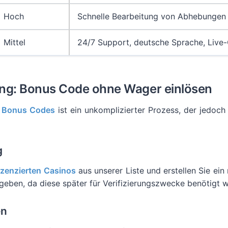
Hoch
Schnelle Bearbeitung von Abhebungen
Mittel
24/7 Support, deutsche Sprache, Live
tung: Bonus Code ohne Wager einlösen
 Bonus Codes
ist ein unkomplizierter Prozess, der jedoch 
g
lizenzierten Casinos
aus unserer Liste und erstellen Sie ein
ugeben, da diese später für Verifizierungszwecke benötigt 
en