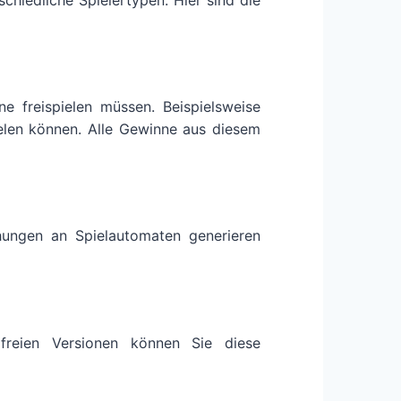
chiedliche Spielertypen. Hier sind die
e freispielen müssen. Beispielsweise
elen können. Alle Gewinne aus diesem
hungen an Spielautomaten generieren
freien Versionen können Sie diese