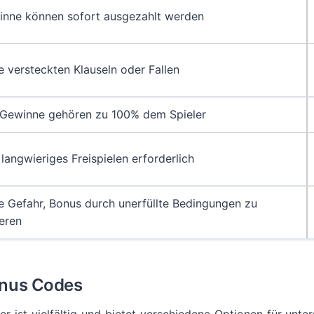
nne können sofort ausgezahlt werden
e versteckten Klauseln oder Fallen
 Gewinne gehören zu 100% dem Spieler
 langwieriges Freispielen erforderlich
e Gefahr, Bonus durch unerfüllte Bedingungen zu
ieren
onus Codes