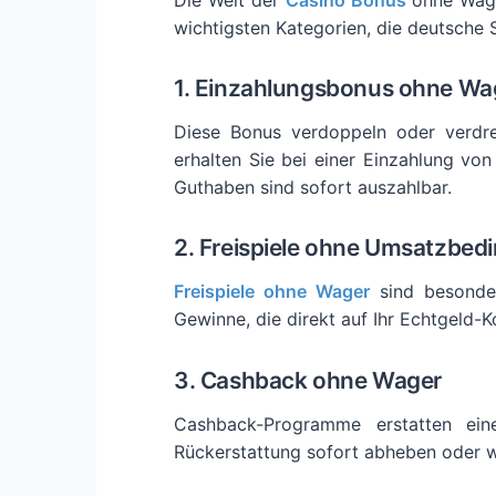
Die Welt der
Casino Bonus
ohne Wager
wichtigsten Kategorien, die deutsche S
1. Einzahlungsbonus ohne Wa
Diese Bonus verdoppeln oder verdrei
erhalten Sie bei einer Einzahlung v
Guthaben sind sofort auszahlbar.
2. Freispiele ohne Umsatzbe
Freispiele ohne Wager
sind besonder
Gewinne, die direkt auf Ihr Echtgeld
3. Cashback ohne Wager
Cashback-Programme erstatten ein
Rückerstattung sofort abheben oder w