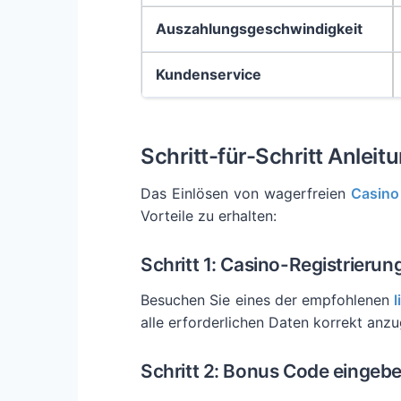
Auszahlungsgeschwindigkeit
Kundenservice
Schritt-für-Schritt Anlei
Das Einlösen von wagerfreien
Casino
Vorteile zu erhalten:
Schritt 1: Casino-Registrierun
Besuchen Sie eines der empfohlenen
alle erforderlichen Daten korrekt anz
Schritt 2: Bonus Code eingeb