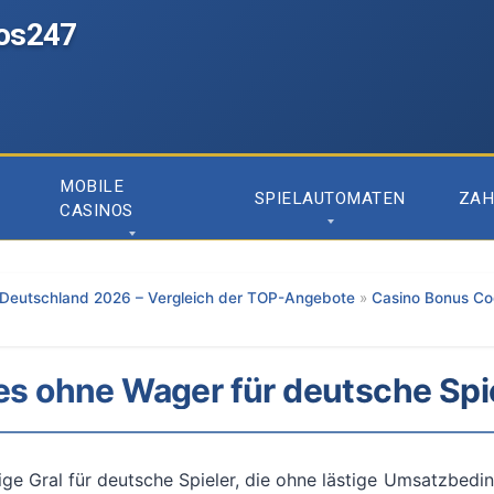
os247
MOBILE
SPIELAUTOMATEN
ZAH
CASINOS
 Deutschland 2026 – Vergleich der TOP-Angebote
»
Casino Bonus Co
s ohne Wager für deutsche Spi
ige Gral für deutsche Spieler, die ohne lästige Umsatzbed