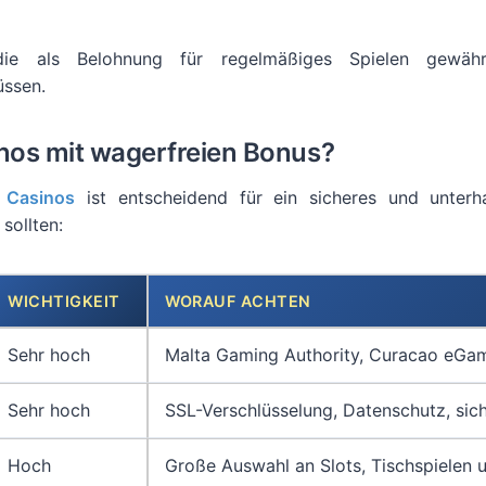
ie als Belohnung für regelmäßiges Spielen gewäh
üssen.
inos mit wagerfreien Bonus?
n Casinos
ist entscheidend für ein sicheres und unterha
sollten:
WICHTIGKEIT
WORAUF ACHTEN
Sehr hoch
Malta Gaming Authority, Curacao eGa
Sehr hoch
SSL-Verschlüsselung, Datenschutz, si
Hoch
Große Auswahl an Slots, Tischspielen 