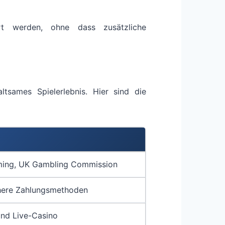
rt werden, ohne dass zusätzliche
ltsames Spielerlebnis. Hier sind die
ming, UK Gambling Commission
chere Zahlungsmethoden
und Live-Casino